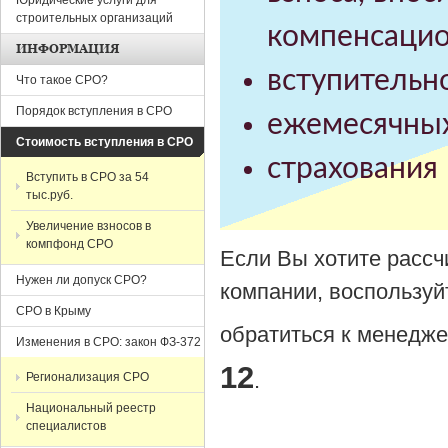
Юридические услуги для
строительных организаций
компенсаци
ИНФОРМАЦИЯ
вступительно
Что такое СРО?
Порядок вступления в СРО
ежемесячных
Стоимость вступления в СРО
страхования 
Вступить в СРО за 54
тыс.руб.
Увеличение взносов в
компфонд СРО
Если Вы хотите рассч
Нужен ли допуск СРО?
компании, воспользу
СРО в Крыму
обратиться к менедже
Изменения в СРО: закон ФЗ-372
12
.
Регионализация СРО
Национальный реестр
специалистов