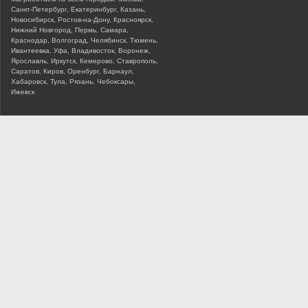
Санкт-Петербург, Екатеринбург, Казань,
Новосибирск, Ростов-на-Дону, Красноярск,
Нижний Новгород, Пермь, Самара,
Краснодар, Волгоград, Челябинск, Тюмень,
Ивантеевка, Уфа, Владивосток, Воронеж,
Ярославль, Иркутск, Кемерово, Ставрополь,
Саратов, Киров, Оренбург, Барнаул,
Хабаровск, Тула, Рязань, Чебоксары,
Ижевск