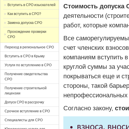
Стоимость допуска
Вступить в СРО изыскателей
Как вступить в СРО?
деятельности (строит
Замена допуска СРО
работ, которые компа
Прохождение проверки
Все саморегулируемы
СРО
счет членских взносо
Переход в региональное СРО
компаниям вступить в
Вступить в СРО в Крыму
Услуги по вступлению в СРО
круглой суммы за уч
Получение свидетельства
покрываться еще и ст
СРО
стороны, такой барье
Получение строительной
лицензии
непрофессиональных 
Допуск СРО в рассрочку
Согласно закону,
сто
Срочное вступление в СРО
Специалисты для СРО
взноса, вно