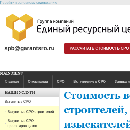
Перейти к основному содержанию
spb@garantsro.ru
РАССЧИТАТЬ СТОИМОСТЬ СРО
MAIN MENU
Главная
О компании
СРО
Вступление в СРО
Заявка н
Стоимость в
НАШИ УСЛУГИ
Вступить в СРО
строителей
Вступить в СРО строителей
Вступить в СРО
изыскателе
проектировщиков