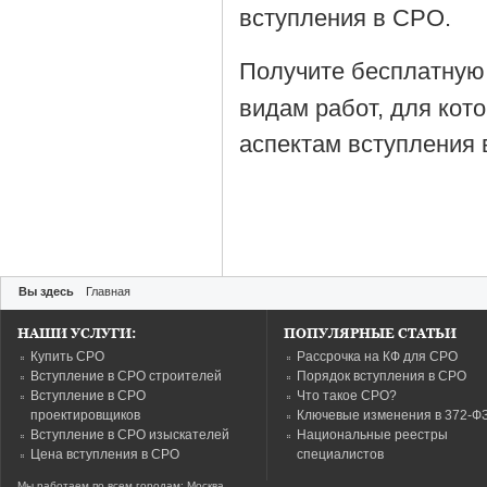
вступления в СРО.
Получите бесплатную
видам работ, для кот
аспектам вступления 
Вы здесь
Главная
НАШИ УСЛУГИ:
ПОПУЛЯРНЫЕ СТАТЬИ
Купить СРО
Рассрочка на КФ для СРО
Вступление в СРО строителей
Порядок вступления в СРО
Вступление в СРО
Что такое СРО?
проектировщиков
Ключевые изменения в 372-Ф
Вступление в СРО изыскателей
Национальные реестры
Цена вступления в СРО
специалистов
Мы работаем по всем городам: Москва,