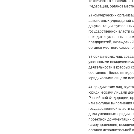
технического заказчика о
Федерации, органов мест
2) коммерческих организа
автономных учреждений со
документации с указанны
государственной власти с
находятся указанные пред
предприятий, учреждений,
органов местного самоупр
3) юридических лиц, созд
указанными юридическими 
деятельности в которых с
составляет более пятидес
юридическими лицами или 
4) юридических лиц, в ус
юридическими лицами дого
Российской Федерации, о
или в случае выполнения 
государственной власти с
доля указанных юридическ
проектной документации 
самоуправления, юридиче
органов исполнительной в