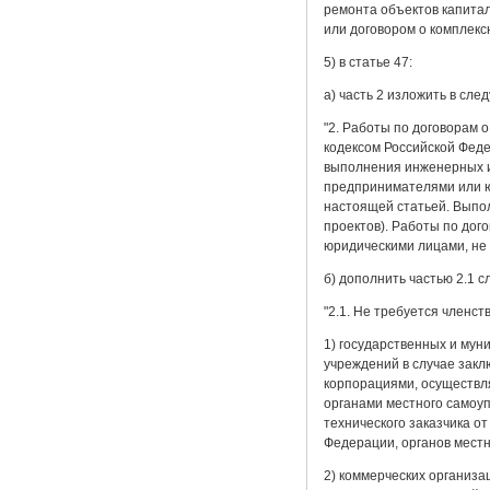
ремонта объектов капитал
или договором о комплекс
5) в статье 47:
а) часть 2 изложить в сл
"2. Работы по договорам 
кодексом Российской Феде
выполнения инженерных и
предпринимателями или ю
настоящей статьей. Выпо
проектов). Работы по до
юридическими лицами, не
б) дополнить частью 2.1 
"2.1. Не требуется членс
1) государственных и мун
учреждений в случае зак
корпорациями, осуществл
органами местного самоуп
технического заказчика о
Федерации, органов мест
2) коммерческих организа