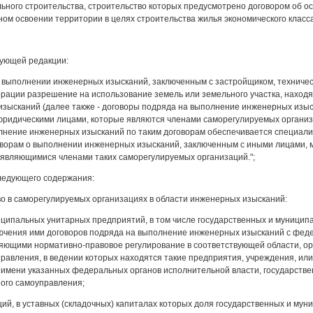
ьного строительства, строительство которых предусмотрено договором об ос
ном освоении территории в целях строительства жилья экономического класс
едующей редакции:
о выполнении инженерных изысканий, заключенным с застройщиком, техничес
рации разрешение на использование земель или земельного участка, находя
зысканий (далее также - договоры подряда на выполнение инженерных изыс
ридическими лицами, которые являются членами саморегулируемых организа
лнение инженерных изысканий по таким договорам обеспечивается специал
говорам о выполнении инженерных изысканий, заключенным с иными лицами,
 являющимися членами таких саморегулируемых организаций.";
следующего содержания:
тво в саморегулируемых организациях в области инженерных изысканий:
иципальных унитарных предприятий, в том числе государственных и муници
лючения ими договоров подряда на выполнение инженерных изысканий с фед
яющими нормативно-правовое регулирование в соответствующей области, орг
равления, в ведении которых находятся такие предприятия, учреждения, ил
т имени указанных федеральных органов исполнительной власти, государстве
ного самоуправления;
ций, в уставных (складочных) капиталах которых доля государственных и м