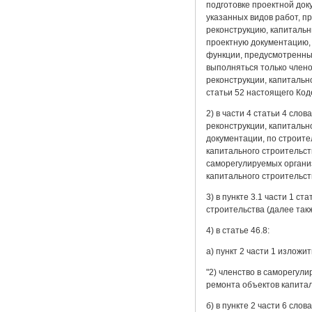
подготовке проектной док
указанных видов работ, 
реконструкцию, капитальн
проектную документацию,
функции, предусмотренные
выполняться только члено
реконструкции, капитально
статьи 52 настоящего Коде
2) в части 4 статьи 4 сл
реконструкции, капитальн
документации, по строите
капитального строительст
саморегулируемых организ
капитального строительст
3) в пункте 3.1 части 1 с
строительства (далее так
4) в статье 46.8:
а) пункт 2 части 1 изложи
"2) членство в саморегул
ремонта объектов капитал
б) в пункте 2 части 6 сло