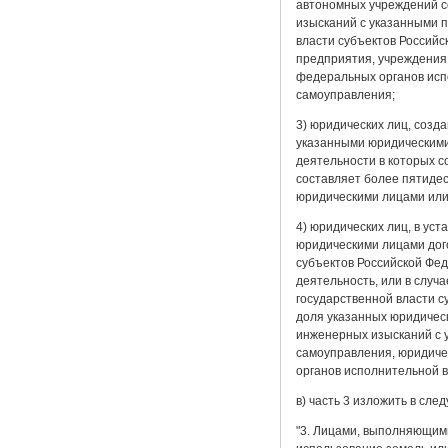
автономных учреждений с
изысканий с указанными 
власти субъектов Российс
предприятия, учреждения,
федеральных органов испо
самоуправления;
3) юридических лиц, созд
указанными юридическими
деятельности в которых с
составляет более пятиде
юридическими лицами или 
4) юридических лиц, в ус
юридическими лицами дог
субъектов Российской Фе
деятельность, или в случ
государственной власти с
доля указанных юридическ
инженерных изысканий с 
самоуправления, юридиче
органов исполнительной в
в) часть 3 изложить в сле
"3. Лицами, выполняющим