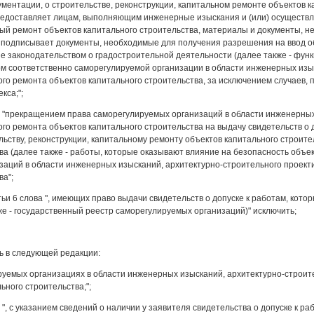
ументации, о строительстве, реконструкции, капитальном ремонте объектов 
предоставляет лицам, выполняющим инженерные изыскания и (или) осуществл
ый ремонт объектов капитального строительства, материалы и документы, н
 подписывает документы, необходимые для получения разрешения на ввод об
 законодательством о градостроительной деятельности (далее также - функци
м соответственно саморегулируемой организации в области инженерных изыс
го ремонта объектов капитального строительства, за исключением случаев, пр
кса;";
ова "прекращением права саморегулируемых организаций в области инженерны
ого ремонта объектов капитального строительства на выдачу свидетельств о
льству, реконструкции, капитальному ремонту объектов капитального строит
ва (далее также - работы, которые оказывают влияние на безопасность объек
аций в области инженерных изысканий, архитектурно-строительного проекти
ва";
татьи 6 слова ", имеющих право выдачи свидетельств о допуске к работам, ко
же - государственный реестр саморегулируемых организаций)" исключить;
ть в следующей редакции:
ируемых организациях в области инженерных изысканий, архитектурно-строите
ьного строительства;";
ва ", с указанием сведений о наличии у заявителя свидетельства о допуске к 