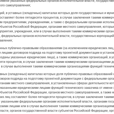
т имени указанных федеральных органов исполнительной власти, государстве
ного самоуправления;
ций, в уставных (складочных) капиталах которых доля государственных и м
ставляет более пятидесяти процентов, в случае заключения такими коммерч
ми предприятиями, учреждениями, а также с федеральными органами исполн
убъектов Российской Федерации, органами местного самоуправления, которы
приятия, учреждения, или в случае выполнения такими коммерческими орган
 федеральных органов исполнительной власти, государственных корпораций,
авления;
анных публично-правовыми образованиями (за исключением юридических лиц,
лицами договоров подряда на подготовку проектной документации в установ
озданы указанные юридические лица), а также коммерческих организаций, в 
яти процентов, в случае заключения такими коммерческими организациями д
в случае выполнения такими коммерческими организациями функций техничес
тавных (складочных) капиталах которых доля публично-правовых образований
воров подряда на подготовку проектной документации с федеральными орга
рганами местного самоуправления, в установленных сферах деятельности ко
указанными юридическими лицами функций технического заказчика от имени 
убъектов Российской Федерации, органов местного самоуправления, а также к
их лиц составляет более пятидесяти процентов, в случае заключения таким
с указанными федеральными органами исполнительной власти, органами госу
скими лицами или в случае выполнения такими коммерческими организациями
ласти, органов государственной власти субъектов Российской Федерации, орг