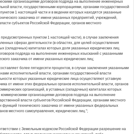
рческими организациями договоров подряда на выполнение инженерных
ьной власти, государственными корпорациями, органами государственной
пунктом 1 настоящей части и в ведении которых находятся указанные
нического заказчика от имени указанных предприятий, учреждений,
власти субъектов Российской Федерации, органов местного
 предусмотренных пунктом 1 настоящей части), в случае заключения
ленных сферах деятельности (в областях, для целей осуществления
ных (складочных) капиталах которых доля указанных юридических лиц
договоров подряда на выполнение инженерных изысканий с указанными
кого заказчика от имени указанных юридических лиц;
 составляет более пятидесяти процентов, в случае заключения указанными
ами исполнительной власти, органами государственной власти
льности которых указанные юридические лица осуществляют уставную
чика от имени этих федеральных органов исполнительной власти, органов
оммерческих организаций, в уставных (складочных) капиталах которых
ми коммерческими организациями договоров подряда на выполнение
рственной власти субъектов Российской Федерации, органами местного
 функций технического заказчика от имени указанных федеральных
анов местного самоуправления, юридических лиц.";
оответствии с Земельным кодексом Российской Федерации разрешение на