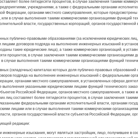
оставляет более пятидесяти процентов, в случае заключения такими комме
предприятиями, учреждениями, а также с федеральными органами исполнител
кой Федерации, органами местного самоуправления, которые предусмотрены 
 или в случае выполнения такими коммерческими организациями функций тех
лнительной власти, государственных корпораций, органов государственной 
анных публично-правовыми образованиями (за исключением юридических лиц,
 лицами договоров подряда на выполнение инженерных изысканий в установ
озданы такие юридические лица), а также коммерческих организаций, в устав
сяти процентов, в случае заключения такими коммерческими организациями 
в случае выполнения такими коммерческими организациями функций техничес
тавных (складочных) капиталах которых доля публично-правовых образований
оворов подряда на выполнение инженерных изысканий с федеральными орган
дерации, органами местного самоуправления, в установленных сферах деяте
ае выполнения указанными юридическими лицами функций технического заказ
убъектов Российской Федерации, органов местного самоуправления, а также к
их лиц составляет более пятидесяти процентов, в случае заключения таки
указанными федеральными органами исполнительной власти, органами госуда
скими лицами или в случае выполнения такими коммерческими организациями
ласти, органов государственной власти субъектов Российской Федерации, орг
дующей редакции:
и инженерные изыскания, могут являться застройщик, лицо, получившее в с