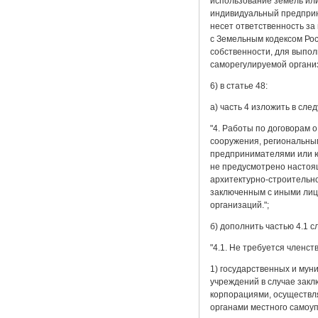
использование земель или
индивидуальный предприн
несет ответственность за
с Земельным кодексом Ро
собственности, для выпо
саморегулируемой организ
6) в статье 48:
а) часть 4 изложить в сл
"4. Работы по договорам 
сооружения, региональным
предпринимателями или ю
не предусмотрено настоя
архитектурно-строительно
заключенным с иными лиц
организаций.";
б) дополнить частью 4.1 
"4.1. Не требуется членс
1) государственных и мун
учреждений в случае зак
корпорациями, осуществл
органами местного самоуп