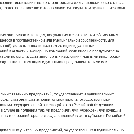
воении территории в целях строительства жилья экономического класса
а, право на заключение которых является предметом аукциона" исключить;
ким заказчиком или лицом, получившим в соответствии с Земельным
щегося в государственной или муниципальной собственности, для
каний), должны выполняться только индивидуальными
ций в области инженерных изысканий, если иное не предусмотрено
истами по организации инженерных изысканий (главными инженерами
 могут выполняться индивидуальными предпринимателями или
пальных казенных предприятий, государственных и муниципальных
еральными органами исполнительной власти, государственными
анами государственной власти субъектов Российской Федерации,
и в случае выполнения такими предприятиями, учреждениями функций
нных корпораций, органов государственной власти субъектов Российской
униципальных унитарных предприятий, государственных и муниципальных