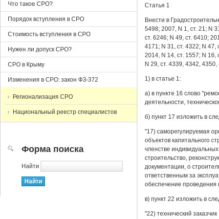
Что такое СРО?
Статья 1
Порядок вступления в СРО
Внести в Градостроительны
5498; 2007, N 1, ст. 21; N 3
Стоимость вступления в СРО
ст. 6246; N 49, ст. 6410; 20
4171; N 31, ст. 4322; N 47, 
Нужен ли допуск СРО?
2014, N 14, ст. 1557; N 16, 
N 29, ст. 4339, 4342, 4350,
СРО в Крыму
1) в статье 1:
Изменения в СРО: закон ФЗ-372
а) в пункте 16 слово "ре
Регионализация СРО
деятельности, техническом
Национальный реестр специалистов
б) пункт 17 изложить в с
"17) саморегулируемая ор
объектов капитального ст
Форма поиска
членстве индивидуальных
строительство, реконстру
Найти
документации, о строител
ответственным за эксплуа
обеспечение проведения к
в) пункт 22 изложить в с
"22) технический заказчи