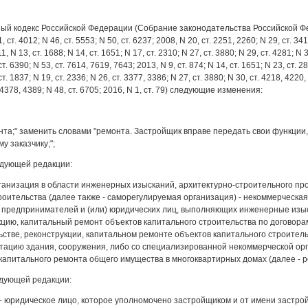
й кодекс Российской Федерации (Собрание законодательства Российской Федерации
1, ст. 4012; N 46, ст. 5553; N 50, ст. 6237; 2008, N 20, ст. 2251, 2260; N 29, ст. 34
11, N 13, ст. 1688; N 14, ст. 1651; N 17, ст. 2310; N 27, ст. 3880; N 29, ст. 4281; N 
ст. 6390; N 53, ст. 7614, 7619, 7643; 2013, N 9, ст. 874; N 14, ст. 1651; N 23, ст. 2
ст. 1837; N 19, ст. 2336; N 26, ст. 3377, 3386; N 27, ст. 3880; N 30, ст. 4218, 4220, 
 4378, 4389; N 48, ст. 6705; 2016, N 1, ст. 79) следующие изменения:
монта;" заменить словами "ремонта. Застройщик вправе передать свои функц
у заказчику;";
ледующей редакции:
ганизация в области инженерных изысканий, архитектурно-строительного про
роительства (далее также - саморегулируемая организация) - некоммерческа
 предпринимателей и (или) юридических лиц, выполняющих инженерные изы
кцию, капитальный ремонт объектов капитального строительства по договор
ьстве, реконструкции, капитальном ремонте объектов капитального строитель
тацию здания, сооружения, либо со специализированной некоммерческой ор
апитального ремонта общего имущества в многоквартирных домах (далее - р
ледующей редакции:
к - юридическое лицо, которое уполномочено застройщиком и от имени застр