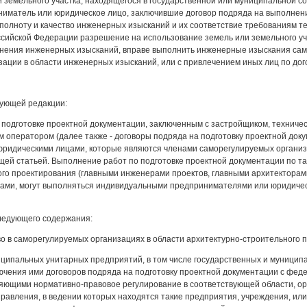
 земельного участка, находящегося в государственной или муниципальной с
иматель или юридическое лицо, заключившие договор подряда на выполнен
 полноту и качество инженерных изысканий и их соответствие требованиям т
ссийской Федерации разрешение на использование земель или земельного уч
лнения инженерных изысканий, вправе выполнить инженерные изыскания само
ации в области инженерных изысканий, или с привлечением иных лиц по дог
едующей редакции:
о подготовке проектной документации, заключенным с застройщиком, техничес
 оператором (далее также - договоры подряда на подготовку проектной до
ридическими лицами, которые являются членами саморегулируемых организа
щей статьей. Выполнение работ по подготовке проектной документации по т
го проектирования (главными инженерами проектов, главными архитекторами
ами, могут выполняться индивидуальными предпринимателями или юридичес
следующего содержания:
тво в саморегулируемых организациях в области архитектурно-строительного 
иципальных унитарных предприятий, в том числе государственных и муници
лючения ими договоров подряда на подготовку проектной документации с фе
яющими нормативно-правовое регулирование в соответствующей области, орг
равления, в ведении которых находятся такие предприятия, учреждения, ил