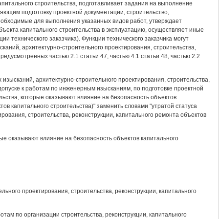
капитального строительства, подготавливает задания на выполнение
яющим подготовку проектной документации, строительство,
еобходимые для выполнения указанных видов работ, утверждает
ъекта капитального строительства в эксплуатацию, осуществляет иные
и технического заказчика). Функции технического заказчика могут
каний, архитектурно-строительного проектирования, строительства,
едусмотренных частью 2.1 статьи 47, частью 4.1 статьи 48, частью 2.2
х изысканий, архитектурно-строительного проектирования, строительства,
 допуске к работам по инженерным изысканиям, по подготовке проектной
ельства, которые оказывают влияние на безопасность объектов
тов капитального строительства)" заменить словами "утратой статуса
рования, строительства, реконструкции, капитального ремонта объектов
торые оказывают влияние на безопасность объектов капитального
льного проектирования, строительства, реконструкции, капитального
работам по организации строительства, реконструкции, капитального