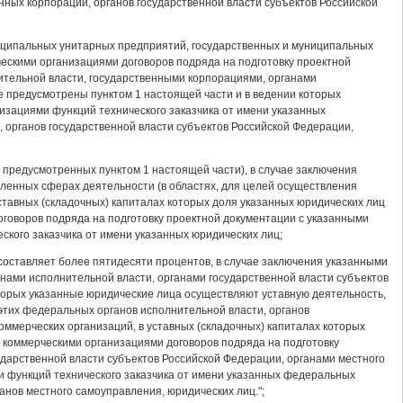
нных корпораций, органов государственной власти субъектов Российской
униципальных унитарных предприятий, государственных и муниципальных
ескими организациями договоров подряда на подготовку проектной
ительной власти, государственными корпорациями, органами
е предусмотрены пунктом 1 настоящей части и в ведении которых
изациями функций технического заказчика от имени указанных
 органов государственной власти субъектов Российской Федерации,
 предусмотренных пунктом 1 настоящей части), в случае заключения
ленных сферах деятельности (в областях, для целей осуществления
уставных (складочных) капиталах которых доля указанных юридических лиц
оговоров подряда на подготовку проектной документации с указанными
кого заказчика от имени указанных юридических лиц;
 составляет более пятидесяти процентов, в случае заключения указанными
нами исполнительной власти, органами государственной власти субъектов
торых указанные юридические лица осуществляют уставную деятельность,
этих федеральных органов исполнительной власти, органов
оммерческих организаций, в уставных (складочных) капиталах которых
и коммерческими организациями договоров подряда на подготовку
дарственной власти субъектов Российской Федерации, органами местного
 функций технического заказчика от имени указанных федеральных
анов местного самоуправления, юридических лиц.";