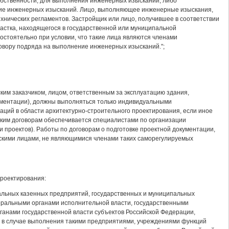
обственности, для выполнения инженерных изысканий, либо
ие инженерных изысканий. Лицо, выполняющее инженерные изыскания,
ехнических регламентов. Застройщик или лицо, получившее в соответствии
астка, находящегося в государственной или муниципальной
стоятельно при условии, что такие лица являются членами
овору подряда на выполнение инженерных изысканий.";
ким заказчиком, лицом, ответственным за эксплуатацию здания,
кументации), должны выполняться только индивидуальными
ций в области архитектурно-строительного проектирования, если иное
аким договорам обеспечивается специалистами по организации
 проектов). Работы по договорам о подготовке проектной документации,
кими лицами, не являющимися членами таких саморегулируемых
проектирования:
пальных казенных предприятий, государственных и муниципальных
деральными органами исполнительной власти, государственными
анами государственной власти субъектов Российской Федерации,
и в случае выполнения такими предприятиями, учреждениями функций