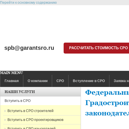
Перейти к основному содержанию
spb@garantsro.ru
РАССЧИТАТЬ СТОИМОСТЬ СРО
MAIN MENU
Главная
О компании
СРО
Вступление в СРО
Заявка н
Федеральны
НАШИ УСЛУГИ
Вступить в СРО
Градострои
Вступить в СРО строителей
законодате
Вступить в СРО проектировщиков
Вступить в СРО изыскателей