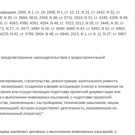
, 2005, N 1, ст. 16; 2006, N 1, ст. 10, 21; N 31, ст. 3442; N 52, ст.
18; N 30, ст. 3604, 3616; 2009, N 48, ст. 5711; 2010, N 31, ст. 4195, 4209; N 48,
30, ст. 4563, 4590, 4591, 4594; N 49, ст. 7015; 2012, N 26, ст. 3446; N 30, ст.
871; N 27, ст. 3477, 3480; N 30, ст. 4040, 4080; N 43, ст. 5452; N 52, ст. 6983;
4225; N 43, ст. 5799, 5804; N 48, ст. 6640; 2015, N 1, ст. 9, 11; N 27, ст. 3967;
ии, предусмотренные законодательством о градостроительной
ектирования, строительства, реконструкции, капитального ремонта
я организация, созданная в форме ассоциации (союза) и основанная на
скания или осуществляющих подготовку проектной документации или
ам о выполнении инженерных изысканий, о подготовке проектной
ства, заключенным с застройщиком, техническим заказчиком, лицом,
ганизацией, которая осуществляет деятельность, направленную на
егиональный оператор);";
ойщика заключает договоры о выполнении инженерных изысканий, о