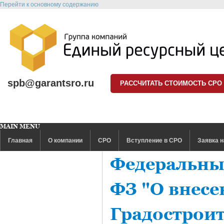
Перейти к основному содержанию
spb@garantsro.ru
РАССЧИТАТЬ СТОИМОСТЬ СРО
MAIN MENU
Главная
О компании
СРО
Вступление в СРО
Заявка н
Федеральный
ФЗ "О внесе
Градострои