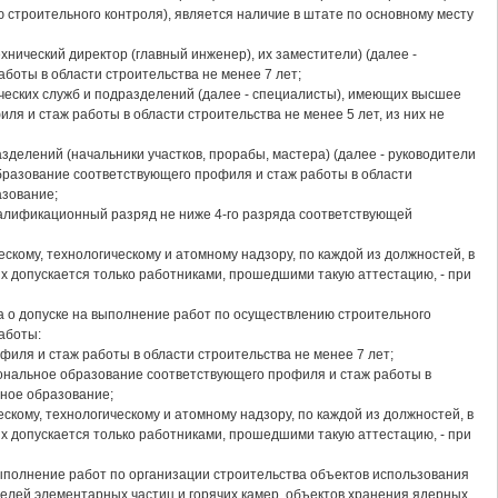
 строительного контроля), является наличие в штате по основному месту
хнический директор (главный инженер), их заместители) (далее -
оты в области строительства не менее 7 лет;
нических служб и подразделений (далее - специалисты), имеющих высшее
 и стаж работы в области строительства не менее 5 лет, из них не
делений (начальники участков, прорабы, мастера) (далее - руководители
азование соответствующего профиля и стаж работы в области
азование;
валификационный разряд не ниже 4-го разряда соответствующей
кому, технологическому и атомному надзору, по каждой из должностей, в
 допускается только работниками, прошедшими такую аттестацию, - при
а о допуске на выполнение работ по осуществлению строительного
аботы:
иля и стаж работы в области строительства не менее 7 лет;
ональное образование соответствующего профиля и стаж работы в
ьное образование;
кому, технологическому и атомному надзору, по каждой из должностей, в
 допускается только работниками, прошедшими такую аттестацию, - при
ыполнение работ по организации строительства объектов использования
телей элементарных частиц и горячих камер, объектов хранения ядерных