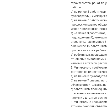
строительства, работ по 
работы:
а) не менее 3 работников
руководители), имеющих 
б) не менее 7 работников
профессиональное образов
менее 4 работников, име
в) не менее 3 работников
подразделений), имеющих
строительства не менее 5
г) не менее 15 работник
профессии и стаж работы 
д) работников, прошедших
отношении выполняемых р
наличии в штатном распи
2. Минимально необходим
контроля на объектах исп
а) не менее 3 руководите
б) не менее 7 специалис
области строительства не
в) работников, прошедших
отношении выполняемых р
наличии в штатном распи
3. Минимально необходим
атомной энергии (объекто