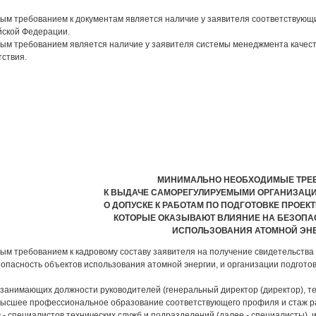
ым требованием к документам является наличие у заявителя соответствующ
йской Федерации.
ым требованием является наличие у заявителя системы менеджмента качес
тствия.
МИНИМАЛЬНО НЕОБХОДИМЫЕ ТРЕ
К ВЫДАЧЕ САМОРЕГУЛИРУЕМЫМИ ОРГАНИЗАЦ
О ДОПУСКЕ К РАБОТАМ ПО ПОДГОТОВКЕ ПРОЕК
КОТОРЫЕ ОКАЗЫВАЮТ ВЛИЯНИЕ НА БЕЗОПА
ИСПОЛЬЗОВАНИЯ АТОМНОЙ ЭН
м требованием к кадровому составу заявителя на получение свидетельства о
опасность объектов использования атомной энергии, и организации подготов
, занимающих должности руководителей (генеральный директор (директор), те
высшее профессиональное образование соответствующего профиля и стаж ра
в - специалистов технических служб и подразделений (далее - специалисты