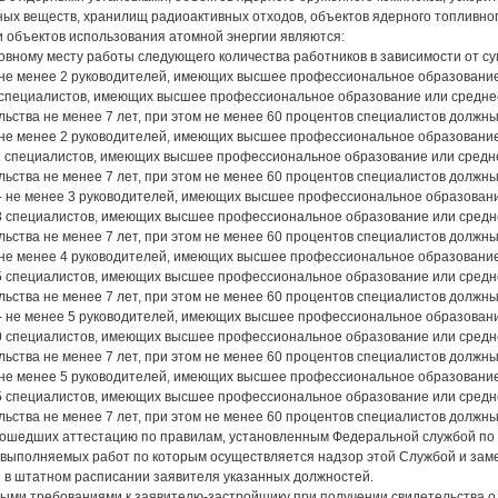
ых веществ, хранилищ радиоактивных отходов, объектов ядерного топливного
и объектов использования атомной энергии являются:
новному месту работы следующего количества работников в зависимости от с
- не менее 2 руководителей, имеющих высшее профессиональное образование
 7 специалистов, имеющих высшее профессиональное образование или средн
льства не менее 7 лет, при этом не менее 60 процентов специалистов долж
- не менее 2 руководителей, имеющих высшее профессиональное образование
 11 специалистов, имеющих высшее профессиональное образование или сред
льства не менее 7 лет, при этом не менее 60 процентов специалистов долж
 - не менее 3 руководителей, имеющих высшее профессиональное образовани
 18 специалистов, имеющих высшее профессиональное образование или сред
льства не менее 7 лет, при этом не менее 60 процентов специалистов долж
- не менее 4 руководителей, имеющих высшее профессиональное образование
 25 специалистов, имеющих высшее профессиональное образование или сред
льства не менее 7 лет, при этом не менее 60 процентов специалистов долж
 - не менее 5 руководителей, имеющих высшее профессиональное образовани
 30 специалистов, имеющих высшее профессиональное образование или сред
льства не менее 7 лет, при этом не менее 60 процентов специалистов долж
- не менее 5 руководителей, имеющих высшее профессиональное образование
 35 специалистов, имеющих высшее профессиональное образование или сред
льства не менее 7 лет, при этом не менее 60 процентов специалистов долж
рошедших аттестацию по правилам, установленным Федеральной службой по э
 выполняемых работ по которым осуществляется надзор этой Службой и зам
и в штатном расписании заявителя указанных должностей.
ми требованиями к заявителю-застройщику при получении свидетельства о д