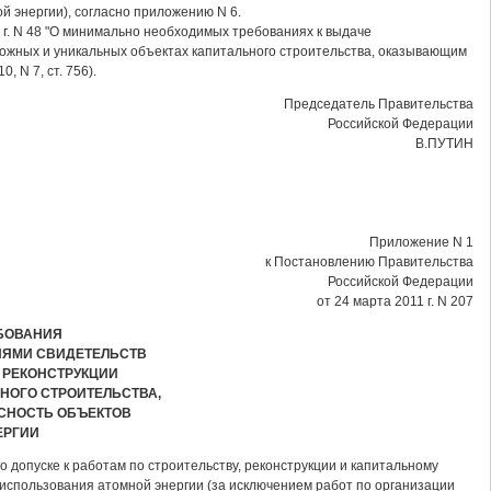
й энергии), согласно приложению N 6.
г. N 48 "О минимально необходимых требованиях к выдаче
ложных и уникальных объектах капитального строительства, оказывающим
 N 7, ст. 756).
Председатель Правительства
Российской Федерации
В.ПУТИН
Приложение N 1
к Постановлению Правительства
Российской Федерации
от 24 марта 2011 г. N 207
БОВАНИЯ
ИЯМИ СВИДЕТЕЛЬСТВ
, РЕКОНСТРУКЦИИ
НОГО СТРОИТЕЛЬСТВА,
СНОСТЬ ОБЪЕКТОВ
ЕРГИИ
 допуске к работам по строительству, реконструкции и капитальному
 использования атомной энергии (за исключением работ по организации