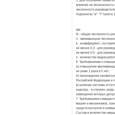
5. Для получения заявите
влияние на безопасность 
численность руководителе
подпунктах "а"- "г" пункта
где:
N - общая численность ра
n - минимальная численно
k - коэффициент, составл
не менее 0,3 - для руково
не менее 0,5 - для руков
x - количество видов раб
6. Требованиями к повыш
а) повышение квалификац
не реже 1 раза в 5 лет;
б) прохождение професси
Российской Федерации и 
в) наличие системы аттес
надзору, - в случаях, ко
замещение которых допус
7. Требованием к имущест
машин и механизмов, тран
средств контроля и измер
Состав и количество иму