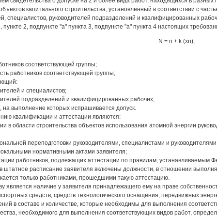
лем свидетельства о допуске на 2 и более вида работ, находящихся в разных 
объектов капитального строительства, установленный в соответствии с часть
й, специалистов, руководителей подразделений и квалифицированных рабочи
 1, пункте 2, подпункте "а" пункта 3, подпункте "а" пункта 4 настоящих требова
N = n + k (xn),
ботников соответствующей группы;
сть работников соответствующей группы;
яющий:
дителей и специалистов;
одителей подразделений и квалифицированных рабочих;
от, на выполнение которых испрашивается допуск.
ению квалификации и аттестации являются:
ии в области строительства объектов использования атомной энергии руков
ональной переподготовки руководителями, специалистами и руководителями 
локальными нормативными актами заявителя;
тации работников, подлежащих аттестации по правилам, устанавливаемым Фе
гда в штатное расписание заявителя включены должности, в отношении выпол
кается только работниками, прошедшими такую аттестацию.
ву является наличие у заявителя принадлежащего ему на праве собственнос
спортных средств, средств технологического оснащения, передвижных энерг
ений в составе и количестве, которые необходимы для выполнения соответст
щества, необходимого для выполнения соответствующих видов работ, опреде