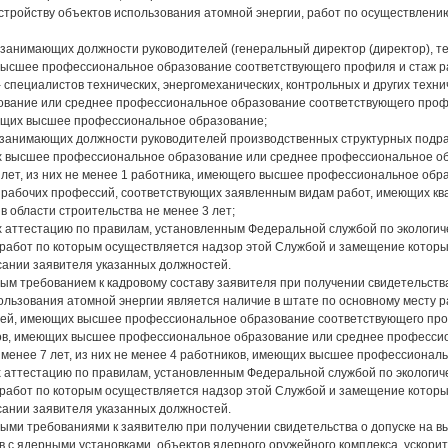
устройству объектов использования атомной энергии, работ по осуществлению
, занимающих должности руководителей (генеральный директор (директор), те
высшее профессиональное образование соответствующего профиля и стаж раб
 - специалистов технических, энергомеханических, контрольных и других тех
ание или среднее профессиональное образование соответствующего профиля
ющих высшее профессиональное образование;
, занимающих должности руководителей производственных структурных подраз
 высшее профессиональное образование или среднее профессиональное обр
 лет, из них не менее 1 работника, имеющего высшее профессиональное обр
ов рабочих профессий, соответствующих заявленным видам работ, имеющих к
в области строительства не менее 3 лет;
 аттестацию по правилам, установленным Федеральной службой по экологичес
абот по которым осуществляется надзор этой Службой и замещение которых
сании заявителя указанных должностей.
ым требованием к кадровому составу заявителя при получении свидетельств
ользования атомной энергии является наличие в штате по основному месту р
лей, имеющих высшее профессиональное образование соответствующего проф
тов, имеющих высшее профессиональное образование или среднее професси
 менее 7 лет, из них не менее 4 работников, имеющих высшее профессионал
 аттестацию по правилам, установленным Федеральной службой по экологичес
абот по которым осуществляется надзор этой Службой и замещение которых
сании заявителя указанных должностей.
ыми требованиями к заявителю при получении свидетельства о допуске на в
в с ядерными установками, объектов ядерного оружейного комплекса, ускори