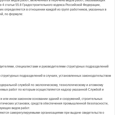
группах видов работ, включенных в перечень видов работ, оказывающих
ю 4 статьи 55.8 Градостроительного кодекса Российской Федерации,
х определяется в отношении каждой из групп работников, указанных в
ний, по формуле:
одителями, специалистами и руководителями структурных подразделений
структурных подразделений в случаях, установленных законодательством
деральной службой по экологическому, технологическому и атомному
няемых работ по которым осуществляется надзор указанной Службой и
ти или ином законном основании зданий и сооружений, строительных
етических установок, средств обеспечения промышленной безопасности,
вующих видов работ.
ляются саморегулируемыми организациями при выдаче свидетельств о