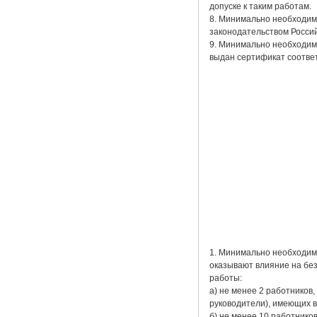
допуске к таким работам.
8. Минимально необходим
законодательством Росси
9. Минимально необходим
выдан сертификат соотве
1. Минимально необходимы
оказывают влияние на без
работы:
а) не менее 2 работников
руководители), имеющих 
б) не менее 10 работнико