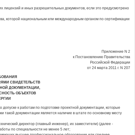
их лицензий и иных разрешительных документов, если это предусмотрено
тва, которой национальным или международным органом по сертификации
Приложение N 2
к Постановлению Правительства
Российской Федерации
от 24 марта 2011 г. N 207
БОВАНИЯ
ИЯМИ СВИДЕТЕЛЬСТВ
ТНОЙ ДОКУМЕНТАЦИИ,
СНОСТЬ ОБЪЕКТОВ
ЕРГИИ
 допуске к работам по подготовке проектной документации, которые
ки такой документации является наличие в штате по основному месту
хнический директор (главный инженер), их заместители) (далее -
боты по специальности не менее 5 лет;
), имеющих высшее профессиональное образование или среднее