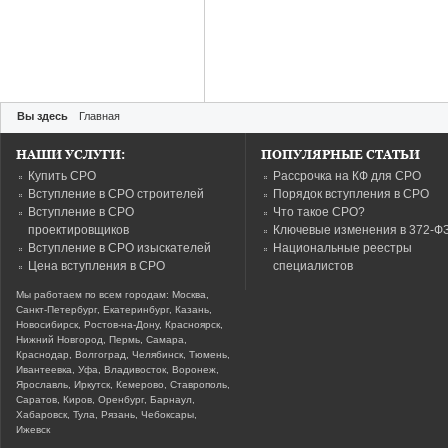
Вы здесь
Главная
НАШИ УСЛУГИ:
ПОПУЛЯРНЫЕ СТАТЬИ
Купить СРО
Рассрочка на КФ для СРО
Вступление в СРО строителей
Порядок вступления в СРО
Вступление в СРО
Что такое СРО?
проектировщиков
Ключевые изменения в 372-Ф
Вступление в СРО изыскателей
Национальные реестры
Цена вступления в СРО
специалистов
Мы работаем по всем городам: Москва,
Санкт-Петербург, Екатеринбург, Казань,
Новосибирск, Ростов-на-Дону, Красноярск,
Нижний Новгород, Пермь, Самара,
Краснодар, Волгоград, Челябинск, Тюмень,
Ивантеевка, Уфа, Владивосток, Воронеж,
Ярославль, Иркутск, Кемерово, Ставрополь,
Саратов, Киров, Оренбург, Барнаул,
Хабаровск, Тула, Рязань, Чебоксары,
Ижевск