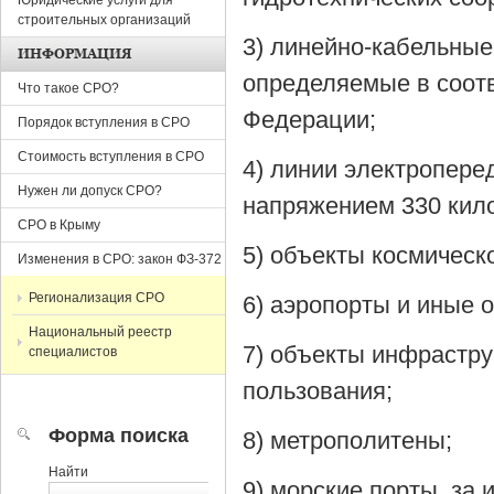
Юридические услуги для
строительных организаций
3) линейно-кабельные
ИНФОРМАЦИЯ
определяемые в соотв
Что такое СРО?
Федерации;
Порядок вступления в СРО
Стоимость вступления в СРО
4) линии электропере
Нужен ли допуск СРО?
напряжением 330 кило
СРО в Крыму
5) объекты космическ
Изменения в СРО: закон ФЗ-372
Регионализация СРО
6) аэропорты и иные 
Национальный реестр
7) объекты инфрастр
специалистов
пользования;
Форма поиска
8) метрополитены;
Найти
9) морские порты, за