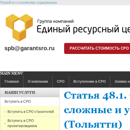
Перейти к основному содержанию
spb@garantsro.ru
РАССЧИТАТЬ СТОИМОСТЬ СРО
MAIN MENU
Главная
О компании
СРО
Вступление в СРО
Заявка н
Статья 48.1
НАШИ УСЛУГИ
Вступить в СРО
сложные и 
Вступить в СРО строителей
Вступить в СРО
(Тольятти)
проектировщиков