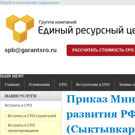
Перейти к основному содержанию
spb@garantsro.ru
РАССЧИТАТЬ СТОИМОСТЬ СРО
MAIN MENU
Главная
О компании
СРО
Вступление в СРО
Заявка н
Приказ Мин
НАШИ УСЛУГИ
Вступить в СРО
развития РФ
Вступить в СРО строителей
Вступить в СРО
(Сыктывкар
проектировщиков