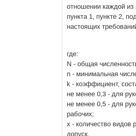
отношении каждой из г
пункта 1, пункте 2, по
настоящих требовани
где:
N - общая численност
n - минимальная числ
k - коэффициент, сос
не менее 0,3 - для ру
не менее 0,5 - для р
рабочих;
x - количество видов
допуск.