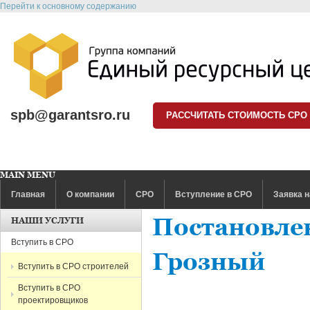
Перейти к основному содержанию
spb@garantsro.ru
РАССЧИТАТЬ СТОИМОСТЬ СРО
MAIN MENU
Главная
О компании
СРО
Вступление в СРО
Заявка н
Постановлен
НАШИ УСЛУГИ
Вступить в СРО
Грозный
Вступить в СРО строителей
Вступить в СРО
проектировщиков