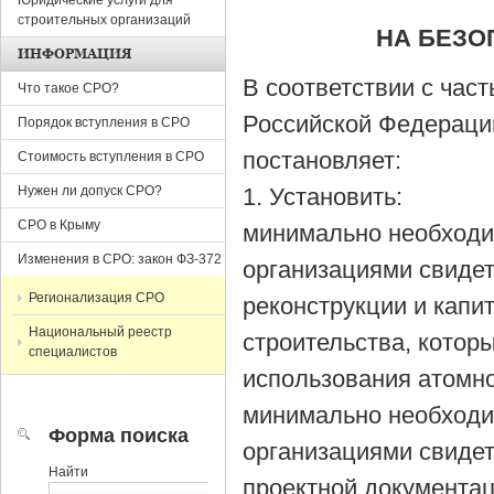
Юридические услуги для
строительных организаций
НА БЕЗО
ИНФОРМАЦИЯ
В соответствии с част
Что такое СРО?
Российской Федераци
Порядок вступления в СРО
постановляет:
Стоимость вступления в СРО
Нужен ли допуск СРО?
1. Установить:
СРО в Крыму
минимально необходи
Изменения в СРО: закон ФЗ-372
организациями свидет
Регионализация СРО
реконструкции и капи
Национальный реестр
строительства, котор
специалистов
использования атомно
минимально необходи
Форма поиска
организациями свидет
Найти
проектной документац