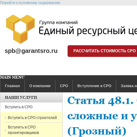
Перейти к основному содержанию
spb@garantsro.ru
РАССЧИТАТЬ СТОИМОСТЬ СРО
MAIN MENU
Главная
О компании
СРО
Вступление в СРО
Заявка н
Статья 48.1
НАШИ УСЛУГИ
Вступить в СРО
сложные и 
Вступить в СРО строителей
Вступить в СРО
(Грозный)
проектировщиков