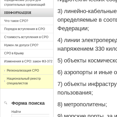
Юридические услуги для
строительных организаций
3) линейно-кабельные
ИНФОРМАЦИЯ
определяемые в соотв
Что такое СРО?
Федерации;
Порядок вступления в СРО
Стоимость вступления в СРО
4) линии электропере
Нужен ли допуск СРО?
напряжением 330 кило
СРО в Крыму
5) объекты космическ
Изменения в СРО: закон ФЗ-372
Регионализация СРО
6) аэропорты и иные 
Национальный реестр
7) объекты инфрастр
специалистов
пользования;
Форма поиска
8) метрополитены;
Найти
9) морские порты, за