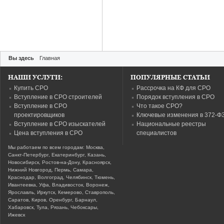
Вы здесь
Главная
НАШИ УСЛУГИ:
ПОПУЛЯРНЫЕ СТАТЬИ
Купить СРО
Рассрочка на КФ для СРО
Вступление в СРО строителей
Порядок вступления в СРО
Вступление в СРО
Что такое СРО?
проектировщиков
Ключевые изменения в 372-Ф
Вступление в СРО изыскателей
Национальные реестры
Цена вступления в СРО
специалистов
Мы работаем по всем городам: Москва,
Санкт-Петербург, Екатеринбург, Казань,
Новосибирск, Ростов-на-Дону, Красноярск,
Нижний Новгород, Пермь, Самара,
Краснодар, Волгоград, Челябинск, Тюмень,
Ивантеевка, Уфа, Владивосток, Воронеж,
Ярославль, Иркутск, Кемерово, Ставрополь,
Саратов, Киров, Оренбург, Барнаул,
Хабаровск, Тула, Рязань, Чебоксары,
Ижевск